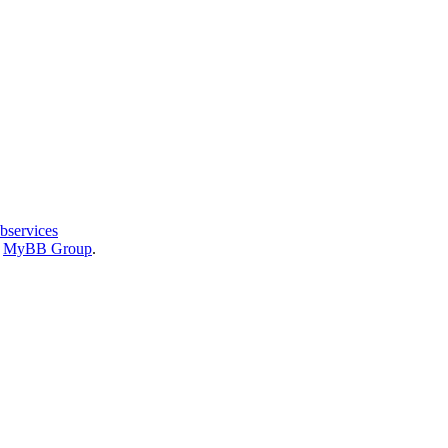
bservices
6
MyBB Group
.