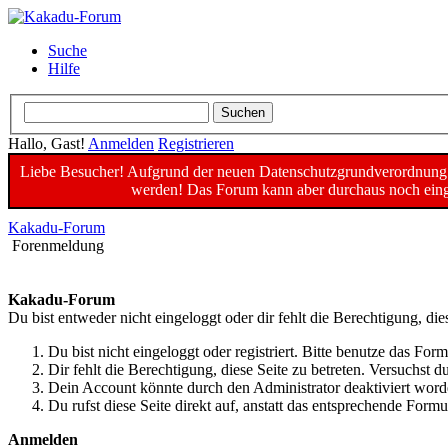
Suche
Hilfe
Hallo, Gast!
Anmelden
Registrieren
Liebe Besucher! Aufgrund der neuen Datenschutzgrundverordnung un
werden! Das Forum kann aber durchaus noch einge
Kakadu-Forum
Forenmeldung
Kakadu-Forum
Du bist entweder nicht eingeloggt oder dir fehlt die Berechtigung, die
Du bist nicht eingeloggt oder registriert. Bitte benutze das For
Dir fehlt die Berechtigung, diese Seite zu betreten. Versuchst
Dein Account könnte durch den Administrator deaktiviert worde
Du rufst diese Seite direkt auf, anstatt das entsprechende For
Anmelden