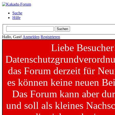
Suche
Hilfe
Hallo, Gast!
Anmelden
Registrieren
Liebe Besucher
Datenschutzgrundverordnun
das Forum derzeit für Neu
es können keine neuen Bei
Das Forum kann aber dur
und soll als kleines Nachs