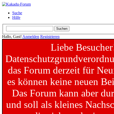
Suche
Hilfe
Hallo, Gast!
Anmelden
Registrieren
Liebe Besucher
Datenschutzgrundverordnun
das Forum derzeit für Neu
es können keine neuen Bei
Das Forum kann aber dur
und soll als kleines Nachs