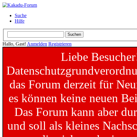
Suche
Hilfe
Hallo, Gast!
Anmelden
Registrieren
Liebe Besucher
Datenschutzgrundverordnun
das Forum derzeit für Neu
es können keine neuen Bei
Das Forum kann aber dur
und soll als kleines Nachs