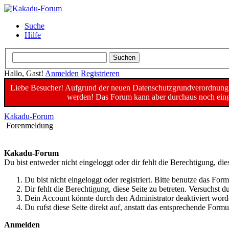
Suche
Hilfe
Hallo, Gast!
Anmelden
Registrieren
Liebe Besucher! Aufgrund der neuen Datenschutzgrundverordnung un
werden! Das Forum kann aber durchaus noch einge
Kakadu-Forum
Forenmeldung
Kakadu-Forum
Du bist entweder nicht eingeloggt oder dir fehlt die Berechtigung, die
Du bist nicht eingeloggt oder registriert. Bitte benutze das For
Dir fehlt die Berechtigung, diese Seite zu betreten. Versuchst
Dein Account könnte durch den Administrator deaktiviert worde
Du rufst diese Seite direkt auf, anstatt das entsprechende For
Anmelden