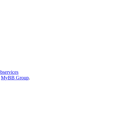
bservices
6
MyBB Group
.