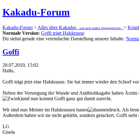
Kakadu-Forum
Kakadu-Forum
>
Alles über Kakadus
>
Krank
- und auch andere Papageienarten -
Normale Version:
Goffi trägt Halskrause
Du siehst gerade eine vereinfachte Darstellung unserer Inhalte.
Norma
Goffi
20.07.2010, 15:02
Hallo,
Goffi trägt jetzt eine Halskrause. Sie hat immer wieder den Schorf v
Neben der Versorgung der Wunde und Antibiotikagabe haben Ärztin un
)und nun kommt Goffi ganz gut damit zurecht.
Wir sind nun Meister im Halskrausen bauen
. Als bes
Außerdem haben wir sie nicht geklebt, sondern getackert. Goffi sieht 
LG
Gisela