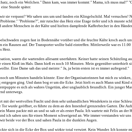
hatz, noch ein Weilchen." Dann kam, was immer kommt:" Mama, ich muss mal!" "O.K
 eine Stunde später.
r sie verpasst? Wir sahen uns um und fanden ein Klingelschild. Mal versuchen! Nic
 es Probleme." "Probleme?", mir rutschte das Herz eine Etage tiefer und ich musste
 andere Menschen in der Kälte und hielten dampfende Kaffeebecher in den Händen.
belschwaden zogen fast in Bodennähe vorüber und die feuchte Kälte kroch auch uns 
ein Raunen auf. Der Transporter wollte bald eintreffen. Mittlerweile war es 11.00 
s Herz.
isation, waren die wartenden allesamt unerfahren. Keiner hatte seinen Schützling a
tte einen Kloß im Hals. Dann hieß es noch 10 Minuten. Mein gegenüber unterhielt si
wollte. Eine Dame sah das und meinte:" Ja, ja beim ersten ist es immer aufregend."
r noch um Minuten handeln könnte. Eine der Organisatorinnen bat mich zu winken, w
eug entgegen ging. Und dann bog er um die Ecke. Jetzt hielt es auch Mann und Kind
te entpuppte es sich als wahres Ungetüm, aber unglaublich freundlich. Ein junger Ma
bend unterwegs.
 mit der wertvollen Fracht und dem sehr unhandlichen Wendekreis in eine Schleus
e Tor wurde geöffnet, es führte zu dem an den Innenhof grenzenden Garten. Die A
in Mann packte mit an und so sah er als erster Paula. Ich wartete mit Felix an de
x und ich sahen uns für einen Moment schweigend an. Wie immer verstanden wir uns
 wir beide vor der Box und sahen Paula in die dunklen Augen.
ckte sich in die Ecke der Box und wirkte total verwirrt. Kein Wunder. Ich konnte mi