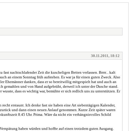
30.11.2011, 18:12
st nachtschlafender Zeit die kuscheligen Betten verlassen. Brrrr... kalt
ch an einem Sonntag früh aufstehen. Es war ja für einen guten Zweck. Also
ller Ehemänner danken, dass er so bereitwillig mitgespielt hat und auch an
sch gemahlen und von Hand aufgebrüht, derweil ich unter der Dusche stand.
wusste, dass es wichtig war, bemühte er sich redlich uns zu unterstützen. Er
echt erstaunt. Ich denke fast sie haben eine Art siebentägigen Kalender,
 mal zurück und dann einen neuen Anlauf genommen. Kurze Zeit später waren
 Ankunftszeit 8.45 Uhr. Prima. Wäre da nicht ein verhängnisvolles Schild
 Verspätung haben würden und hoffte auf einen trotzdem guten Ausgang.