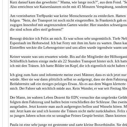
Kurz darauf kam das gewohnte:" Mama, wie lange noch?", aus dem Fond. "Sc
Also erreichten wir Kaiserslautern nicht mit 45 Minuten Verspätung, sondern
Am vereinbarten Treffpunkt war keine Menschenseele zu entdecken. Hatten wi
folgen. "Nein, der Transport ist noch nicht eingetroffen. In Frankreich gab
zugigen Innenhof mit angrenzendem Garten wieder. Hier standen schweigend
die sind schon alles steif gefroren!"
Besorgt drückte ich Felix an mich. Es war schon sehr ungemütlich. Tiefe Ne
Espenlaub im Herbstwind. Ich bat Ferry mit ihm im Auto zu warten. Dann kam 
Eintreffen weckte die Lebensgeister und uns allen wurde irgendwie warm um
Keiner wusste was uns erwarten würde. Bis auf die Mitglieder der Hilfsorgan
Schließlich hatten einige mehr als 22 Stunden Transport hinter sich. Ich ha
ich mit den Tränen. Ich hatte Bilder im Kopf, die ich eigentlich nicht haben 
Ich ging zum Auto und informierte meine zwei Männer, dass es sich jetzt nu
würde. Aber sie war dann plötzlich selbst so aufgeregt, dass sie dem Fahrz
Beifahrersitz saß ein riesiges pelziges Etwas. Als es aus dem Wagen kletter
mich. Der Fahrer sah reichlich müde aus. Kein Wunder, er war seit Freitag A
Der Mann, im wahren Leben Dozent für EDV, versuchte das ungelenke Gefährt
folgten dem Fahrzeug und halfen beim verschließen der Schleuse. Das zweit
ausgeladen. Jetzt konnte man auch aufgeregtes bellen und Winseln hören. Me
mir. Jetzt kam sie und ich konnte die Tränen nicht mehr zurückhalten. Feli
so jungen Jahren schon ein so unsagbar Feines Gespür besitzt. Dann knieten
Paula ist eine sehr junge rot gestromte und zarte kleine Boxerhündin. Sie drü