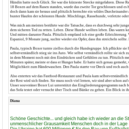
Hündin hatte noch Glück. Sie war die kürzeste Strecke mitgefahren. Diese Rei
18 Boxen auf dem Rasen standen, wurde das zweite Tor geschlossen und es hieß
doch dann kam sie heraus und plötzlich herrschte ein wildes Durcheinander au
bunter Haufen der schönsten Hunde. Mischlinge, Rassehunde, verletzte oder 
Was mich am meisten berührte war die Tatsache, dass es durchweg sehr junge H
dem sicheren Tod zu retten. Leben. Diese Hunde wollten leben. Das waren k
Und mitten darunter Paula. Plötzlich empfand ich eine große Erleichterung. W
Espaniol, 9 Monate jung, suchte wieder ein Opfer, dass ihn streicheln sollt
Paula, typisch Boxer turnte ziellos durch die Hundegruppe. Ich pflückte sie 
selbstverständlich stieg sie ins Auto. Wie selbst verständlich rollte sie sic
in dem Moment noch mit den Eindrücken und Gefühlen zu tun. Plötzlich meint
Minuten später, meinte er dass er Hunger habe. Er hatte sich genau gemerkt,
Möglichkeit zum Händewaschen. Den Paula starrte vor Dreck und roch auch n
Also enterten wir das Fastfood-Restaurant und Paula kam selbstverständlich m
der Rest wird sich finden. Sie muss noch viel lernen, wir sind aber schon au
Unser souveräner Boxer Lui unterstützt das Eingliederungsprogramm nach bes
das Sofa testet oder versucht über Tisch und Bänke zu gehen. Ein Blick in ih
Diana
Schöne Geschichte... und gleich habe ich wieder an die S
unmenschlicher Grausamkeit Menschen doch in der Lage 
Die Ukraine hat 600 Millionen € für den Bau von Fußballs