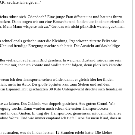
., seufzte ich ergeben."
hts rührte sich. Oder doch? Eine junge Frau öffnete uns und bat uns ihr zu
 schlucken. Dann bogen wir um eine Hausecke und fanden uns in einem ziemlich
 Mein Mann wisperte mir zu:" Gut das wir nicht pünktlich waren, guck mal,
schneller als gedacht unter die Kleidung. Irgendwann zitterte Felix wie
Uhr und freudige Erregung machte sich breit. Die Aussicht auf das baldige
ußer vielleicht auf einem Bild gesehen. In welchem Zustand würden sie sein.
ch mit mir, aber ich konnte und wollte nicht folgen, denn plötzlich kämpfte
enn ich den Transporter sehen würde, damit er gleich hier her finden
 nicht mehr im Auto. Der große Sprinter kam zum Stehen und auf dem
stin Espaniol, mit geschätzten 30 Kilo Untergewicht drückte sich freudig an
e zu fahren. Das Gelände war doppelt gesichert. Aus gutem Grund. Wir
ufregung wuchs. Dann wurden auch schon die ersten Transportboxen
r Hand in dem Garten. Er trug die Transportbox gemeinsam mit dem Fahrer zu
 ohne Worte. Und wie immer empfand ich tiefe Liebe für mein Kind, dass in
r ausmalen, was sie in den letzten 12 Stunden erlebt hatte. Die kleine