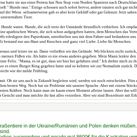
se hatte sie aus einer Perrera fast Non Stop vom Norden Spaniens nach Deutschland g
:" Hunde raus." Einige schossen auch sofort hervor, andere trauten sich gar nicht 
f der Wiese. seltsamerweise gab es aber kein Gekläff oder gar Geknurr. Jetzt sahen 
unterernährte Tiere.
unde waren. Hunde, die sich trotz der Umstände freundlich verhielten. Ich empfand,
eine apathischen Wesen, die sich schon aufgegeben hatten, dem Menschen das Vertra
ir erledigten den Papierkram, unterhielten uns mit dem Fahrer und bedankten uns bei
e. Er bestand nur aus Haut und Knochen und ganz viel Liebe. Liebe für Menschen.
heraus und leinte sie an. Dann verließen wir das Gelände. Wir blickten nicht zurüc
h zu meinen Füßen ein. Als hätte es nie etwas anderes gegeben. Mein Mann lenkte den
e Felix: "Mama, es ist gut, dass wir hier her gefahren sind." Ich drehte mich zu i
 wo es einen Burger King gegeben hatte und so kehrten wir zur Normalität zurück. 
icht wie der milde Frühling.
it. Ob sie uns auch in Zukunft begleiten wird, werden wir noch entscheiden. Fürs e
f dem besten Weg. Noch hat sie Probleme mit unserer Sprache. Aber mit einem Stückch
ten Kräften. Noch kann man sie kaum einen Moment alleine lassen. Aber das will m
r Gesicht und man möchte ihr fast alles verzeihen. Aber wir sind Boxerleute mit Er
traßentiere in der Ukraine/Rumänien und Polen denken müßen...
sind.
tadien ausgegeben und gerade mal 8600€ für die Kastration vo