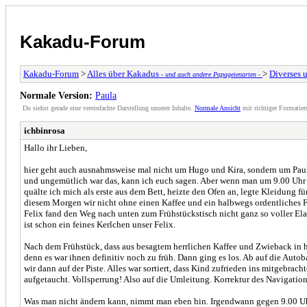
Kakadu-Forum
Kakadu-Forum
>
Alles über Kakadus
>
Diverses 
- und auch andere Papageienarten -
Normale Version:
Paula
Du siehst gerade eine vereinfachte Darstellung unserer Inhalte.
Normale Ansicht
mit richtiger Formatier
ichbinrosa
Hallo ihr Lieben,
hier geht auch ausnahmsweise mal nicht um Hugo und Kira, sondern um Paula.
und ungemütlich war das, kann ich euch sagen. Aber wenn man um 9.00 Uhr 
quälte ich mich als erste aus dem Bett, heizte den Ofen an, legte Kleidung f
diesem Morgen wir nicht ohne einen Kaffee und ein halbwegs ordentliches Fr
Felix fand den Weg nach unten zum Frühstückstisch nicht ganz so voller Elan
ist schon ein feines Kerlchen unser Felix.
Nach dem Frühstück, dass aus besagtem herrlichen Kaffee und Zwieback in he
denn es war ihnen definitiv noch zu früh. Dann ging es los. Ab auf die Auto
wir dann auf der Piste. Alles war sortiert, dass Kind zufrieden ins mitgebrac
aufgetaucht. Vollsperrung! Also auf die Umleitung. Korrektur des Navigations
Was man nicht ändern kann, nimmt man eben hin. Irgendwann gegen 9.00 Uhr