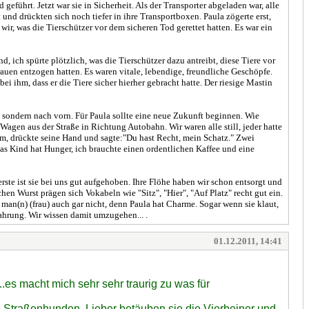
eführt. Jetzt war sie in Sicherheit. Als der Transporter abgeladen war, alle
und drückten sich noch tiefer in ihre Transportboxen. Paula zögerte erst,
wir, was die Tierschützer vor dem sicheren Tod gerettet hatten. Es war ein
 ich spürte plötzlich, was die Tierschützer dazu antreibt, diese Tiere vor
uen entzogen hatten. Es waren vitale, lebendige, freundliche Geschöpfe.
 ihm, dass er die Tiere sicher hierher gebracht hatte. Der riesige Mastin
k, sondern nach vorn. Für Paula sollte eine neue Zukunft beginnen. Wie
 Wagen aus der Straße in Richtung Autobahn. Wir waren alle still, jeder hatte
hm, drückte seine Hand und sagte:"Du hast Recht, mein Schatz." Zwei
Das Kind hat Hunger, ich brauchte einen ordentlichen Kaffee und eine
rste ist sie bei uns gut aufgehoben. Ihre Flöhe haben wir schon entsorgt und
en Wurst prägen sich Vokabeln wie "Sitz", "Hier", "Auf Platz" recht gut ein.
an(n) (frau) auch gar nicht, denn Paula hat Charme. Sogar wenn sie klaut,
fahrung. Wir wissen damit umzugehen... .
01.12.2011, 14:41
es macht mich sehr sehr traurig zu was für
n Straßenhunden. Lieber betäuben sie die Vierbeiner und