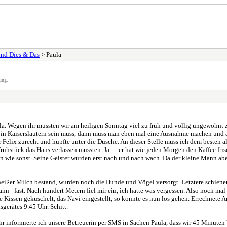
und Dies & Das
> Paula
ung.
 Wegen ihr mussten wir am heiligen Sonntag viel zu früh und völlig ungewohnt zu fa
in Kaiserslautern sein muss, dann muss man eben mal eine Ausnahme machen und au
ür Felix zurecht und hüpfte unter die Dusche. An dieser Stelle muss ich dem besten a
ühstück das Haus verlassen mussten. Ja --- er hat wie jeden Morgen den Kaffee fri
 wie sonst. Seine Geister wurden erst nach und nach wach. Da der kleine Mann aber 
ißer Milch bestand, wurden noch die Hunde und Vögel versorgt. Letztere schienen r
bahn - fast. Nach hundert Metern fiel mir ein, ich hatte was vergessen. Also noch
hte Kissen gekuschelt, das Navi eingestellt, so konnte es nun los gehen. Errechnete
gerätes 9.45 Uhr. Schitt.
 informierte ich unsere Betreuerin per SMS in Sachen Paula, dass wir 45 Minuten