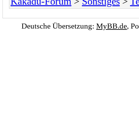
Kakadu-Forum
>
Sonstiges
>
T
Deutsche Übersetzung:
MyBB.de
, P