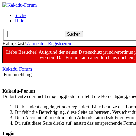
Suche
Hilfe
Hallo, Gast!
Anmelden
Registrieren
Liebe Besucher! Aufgrund der neuen Datenschutzgrundverordnung un
werden! Das Forum kann aber durchaus noch einge
Kakadu-Forum
Forenmeldung
Kakadu-Forum
Du bist entweder nicht eingeloggt oder dir fehlt die Berechtigung, die
Du bist nicht eingeloggt oder registriert. Bitte benutze das For
Dir fehlt die Berechtigung, diese Seite zu betreten. Versuchst
Dein Account könnte durch den Administrator deaktiviert worde
Du rufst diese Seite direkt auf, anstatt das entsprechende For
Login