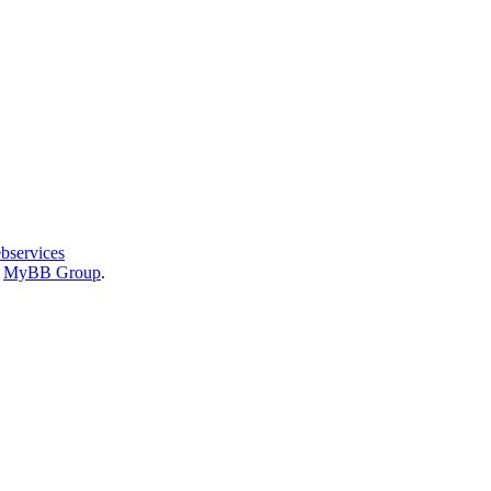
bservices
6
MyBB Group
.