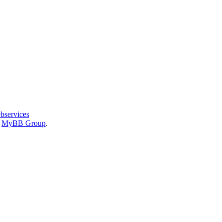
bservices
6
MyBB Group
.