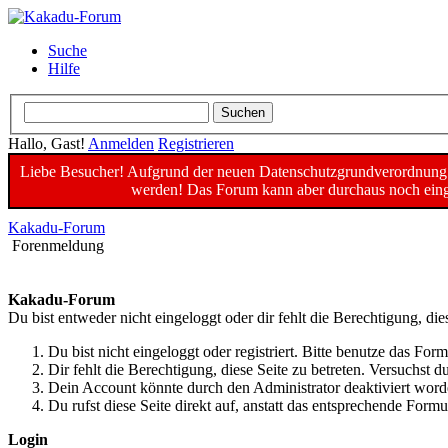
Suche
Hilfe
Hallo, Gast!
Anmelden
Registrieren
Liebe Besucher! Aufgrund der neuen Datenschutzgrundverordnung un
werden! Das Forum kann aber durchaus noch einge
Kakadu-Forum
Forenmeldung
Kakadu-Forum
Du bist entweder nicht eingeloggt oder dir fehlt die Berechtigung, die
Du bist nicht eingeloggt oder registriert. Bitte benutze das For
Dir fehlt die Berechtigung, diese Seite zu betreten. Versuchst
Dein Account könnte durch den Administrator deaktiviert worde
Du rufst diese Seite direkt auf, anstatt das entsprechende For
Login