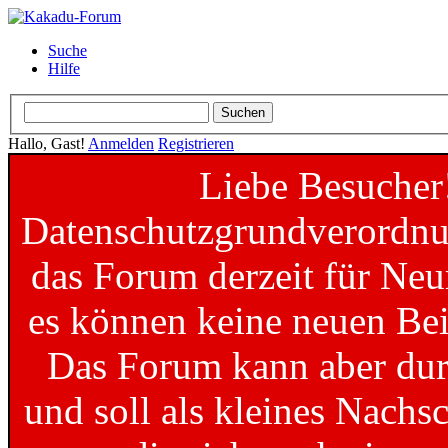
Suche
Hilfe
Hallo, Gast!
Anmelden
Registrieren
Liebe Besucher
Datenschutzgrundverordnun
das Forum derzeit für Neu
es können keine neuen Bei
Das Forum kann aber dur
und soll als kleines Nachs