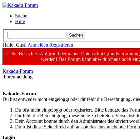
Suche
Hilfe
Hallo, Gast!
Anmelden
Registrieren
Liebe Besucher! Aufgrund der neuen Datenschutzgrundverordnung un
werden! Das Forum kann aber durchaus noch einge
Kakadu-Forum
Forenmeldung
Kakadu-Forum
Du bist entweder nicht eingeloggt oder dir fehlt die Berechtigung, die
Du bist nicht eingeloggt oder registriert. Bitte benutze das For
Dir fehlt die Berechtigung, diese Seite zu betreten. Versuchst
Dein Account könnte durch den Administrator deaktiviert worde
Du rufst diese Seite direkt auf, anstatt das entsprechende For
Login