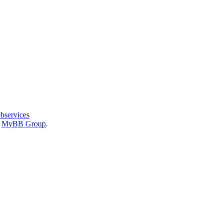
bservices
6
MyBB Group
.