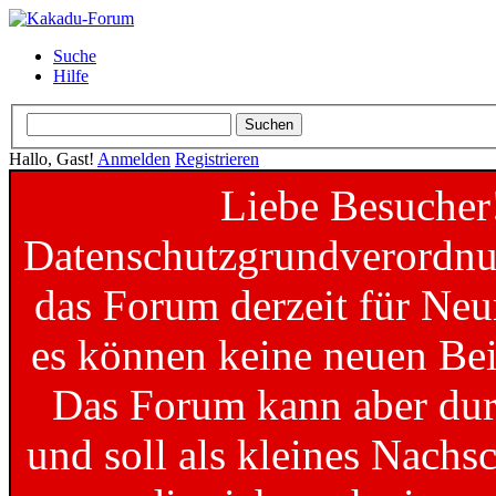
Suche
Hilfe
Hallo, Gast!
Anmelden
Registrieren
Liebe Besucher
Datenschutzgrundverordnun
das Forum derzeit für Neu
es können keine neuen Bei
Das Forum kann aber dur
und soll als kleines Nachs