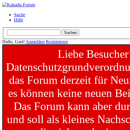
Suche
Hilfe
Hallo, Gast!
Anmelden
Registrieren
Liebe Besucher
Datenschutzgrundverordnun
das Forum derzeit für Neu
es können keine neuen Bei
Das Forum kann aber dur
und soll als kleines Nachs