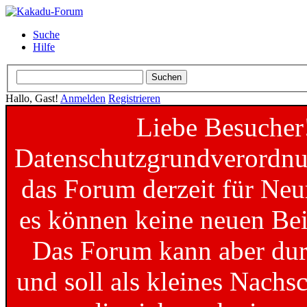
Suche
Hilfe
Hallo, Gast!
Anmelden
Registrieren
Liebe Besucher
Datenschutzgrundverordnun
das Forum derzeit für Neu
es können keine neuen Bei
Das Forum kann aber dur
und soll als kleines Nachs