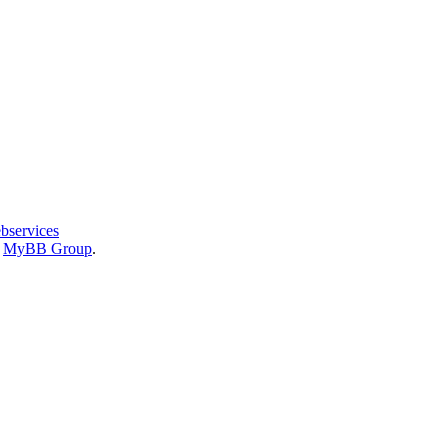
bservices
6
MyBB Group
.