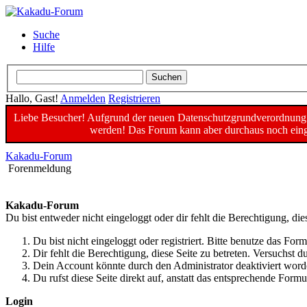
Suche
Hilfe
Hallo, Gast!
Anmelden
Registrieren
Liebe Besucher! Aufgrund der neuen Datenschutzgrundverordnung un
werden! Das Forum kann aber durchaus noch einge
Kakadu-Forum
Forenmeldung
Kakadu-Forum
Du bist entweder nicht eingeloggt oder dir fehlt die Berechtigung, die
Du bist nicht eingeloggt oder registriert. Bitte benutze das For
Dir fehlt die Berechtigung, diese Seite zu betreten. Versuchst
Dein Account könnte durch den Administrator deaktiviert worde
Du rufst diese Seite direkt auf, anstatt das entsprechende For
Login