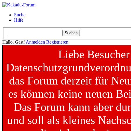
Suche
Hilfe
Hallo, Gast!
Anmelden
Registrieren
Liebe Besucher
Datenschutzgrundverordnun
das Forum derzeit für Neu
es können keine neuen Bei
Das Forum kann aber dur
und soll als kleines Nachs