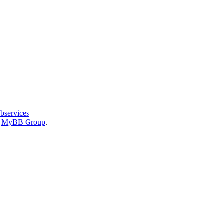
bservices
6
MyBB Group
.