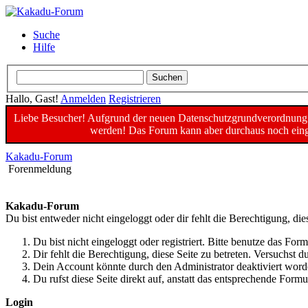
Suche
Hilfe
Hallo, Gast!
Anmelden
Registrieren
Liebe Besucher! Aufgrund der neuen Datenschutzgrundverordnung un
werden! Das Forum kann aber durchaus noch einge
Kakadu-Forum
Forenmeldung
Kakadu-Forum
Du bist entweder nicht eingeloggt oder dir fehlt die Berechtigung, die
Du bist nicht eingeloggt oder registriert. Bitte benutze das For
Dir fehlt die Berechtigung, diese Seite zu betreten. Versuchst
Dein Account könnte durch den Administrator deaktiviert worde
Du rufst diese Seite direkt auf, anstatt das entsprechende For
Login