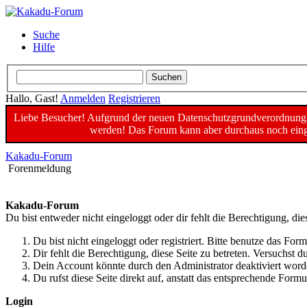
Suche
Hilfe
Hallo, Gast!
Anmelden
Registrieren
Liebe Besucher! Aufgrund der neuen Datenschutzgrundverordnung un
werden! Das Forum kann aber durchaus noch einge
Kakadu-Forum
Forenmeldung
Kakadu-Forum
Du bist entweder nicht eingeloggt oder dir fehlt die Berechtigung, die
Du bist nicht eingeloggt oder registriert. Bitte benutze das For
Dir fehlt die Berechtigung, diese Seite zu betreten. Versuchst
Dein Account könnte durch den Administrator deaktiviert worde
Du rufst diese Seite direkt auf, anstatt das entsprechende For
Login