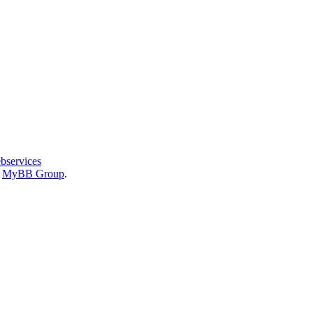
bservices
6
MyBB Group
.