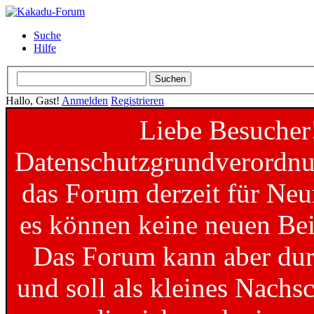
Suche
Hilfe
Hallo, Gast!
Anmelden
Registrieren
Liebe Besucher
Datenschutzgrundverordnun
das Forum derzeit für Neu
es können keine neuen Bei
Das Forum kann aber dur
und soll als kleines Nachs