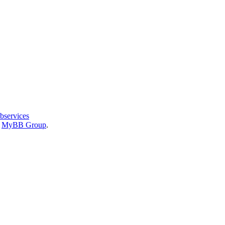
bservices
6
MyBB Group
.