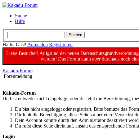
Suche
Hilfe
Hallo, Gast!
Anmelden
Registrieren
Liebe Besucher! Aufgrund der neuen Datenschutzgrundverordnung un
werden! Das Forum kann aber durchaus noch einge
Kakadu-Forum
Forenmeldung
Kakadu-Forum
Du bist entweder nicht eingeloggt oder dir fehlt die Berechtigung, die
Du bist nicht eingeloggt oder registriert. Bitte benutze das For
Dir fehlt die Berechtigung, diese Seite zu betreten. Versuchst
Dein Account könnte durch den Administrator deaktiviert worde
Du rufst diese Seite direkt auf, anstatt das entsprechende For
Login