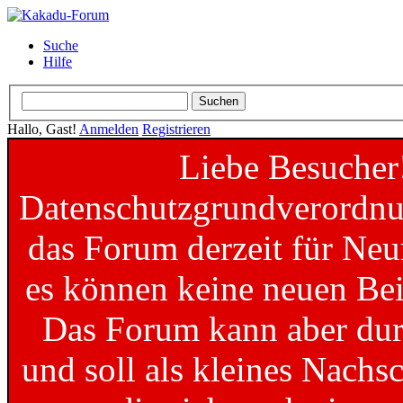
Suche
Hilfe
Hallo, Gast!
Anmelden
Registrieren
Liebe Besucher
Datenschutzgrundverordnun
das Forum derzeit für Neu
es können keine neuen Bei
Das Forum kann aber dur
und soll als kleines Nachs