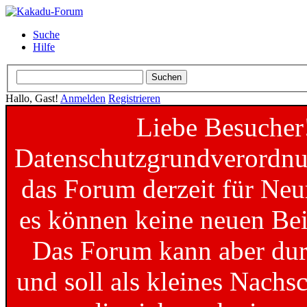
Suche
Hilfe
Hallo, Gast!
Anmelden
Registrieren
Liebe Besucher
Datenschutzgrundverordnun
das Forum derzeit für Neu
es können keine neuen Bei
Das Forum kann aber dur
und soll als kleines Nachs