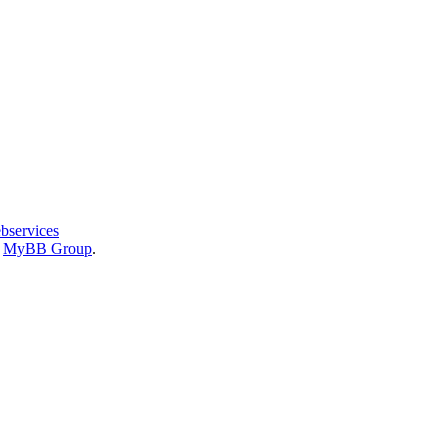
bservices
6
MyBB Group
.