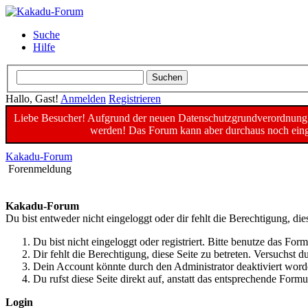
Suche
Hilfe
Hallo, Gast!
Anmelden
Registrieren
Liebe Besucher! Aufgrund der neuen Datenschutzgrundverordnung un
werden! Das Forum kann aber durchaus noch einge
Kakadu-Forum
Forenmeldung
Kakadu-Forum
Du bist entweder nicht eingeloggt oder dir fehlt die Berechtigung, die
Du bist nicht eingeloggt oder registriert. Bitte benutze das For
Dir fehlt die Berechtigung, diese Seite zu betreten. Versuchst
Dein Account könnte durch den Administrator deaktiviert worde
Du rufst diese Seite direkt auf, anstatt das entsprechende For
Login