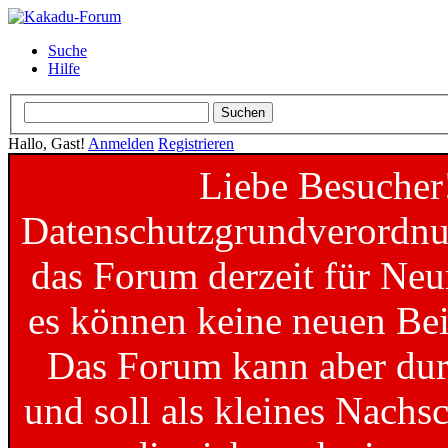
Suche
Hilfe
Hallo, Gast!
Anmelden
Registrieren
Liebe Besucher
Datenschutzgrundverordnun
das Forum derzeit für Neu
es können keine neuen Bei
Das Forum kann aber dur
und soll als kleines Nachs