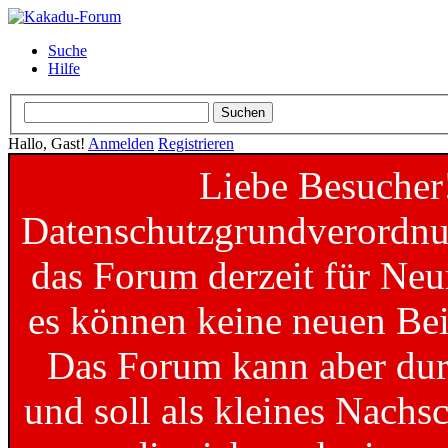
Suche
Hilfe
Hallo, Gast!
Anmelden
Registrieren
Liebe Besucher
Datenschutzgrundverordnun
das Forum derzeit für Neu
es können keine neuen Bei
Das Forum kann aber dur
und soll als kleines Nachs