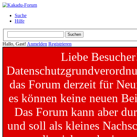
Suche
Hilfe
Hallo, Gast!
Anmelden
Registrieren
Liebe Besucher
Datenschutzgrundverordnun
das Forum derzeit für Neu
es können keine neuen Bei
Das Forum kann aber dur
und soll als kleines Nachs