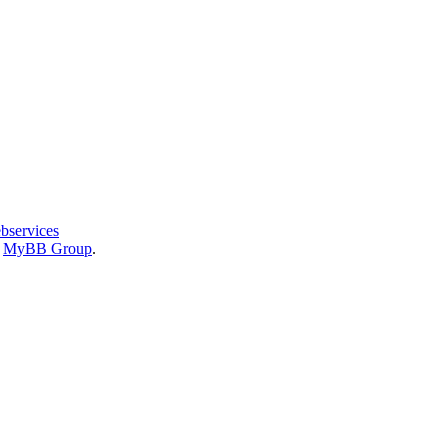
bservices
6
MyBB Group
.