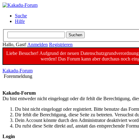
Suche
Hilfe
Hallo, Gast!
Anmelden
Registrieren
Liebe Besucher! Aufgrund der neuen Datenschutzgrundverordnung un
werden! Das Forum kann aber durchaus noch einge
Kakadu-Forum
Forenmeldung
Kakadu-Forum
Du bist entweder nicht eingeloggt oder dir fehlt die Berechtigung, die
Du bist nicht eingeloggt oder registriert. Bitte benutze das For
Dir fehlt die Berechtigung, diese Seite zu betreten. Versuchst
Dein Account könnte durch den Administrator deaktiviert worde
Du rufst diese Seite direkt auf, anstatt das entsprechende For
Login