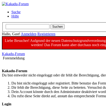
Suche
Hilfe
Hallo, Gast!
Anmelden
Registrieren
Liebe Besucher! Aufgrund der neuen Datenschutzgrundverordnung un
werden! Das Forum kann aber durchaus noch einge
Kakadu-Forum
Forenmeldung
Kakadu-Forum
Du bist entweder nicht eingeloggt oder dir fehlt die Berechtigung, die
Du bist nicht eingeloggt oder registriert. Bitte benutze das For
Dir fehlt die Berechtigung, diese Seite zu betreten. Versuchst
Dein Account könnte durch den Administrator deaktiviert worde
Du rufst diese Seite direkt auf, anstatt das entsprechende For
Login