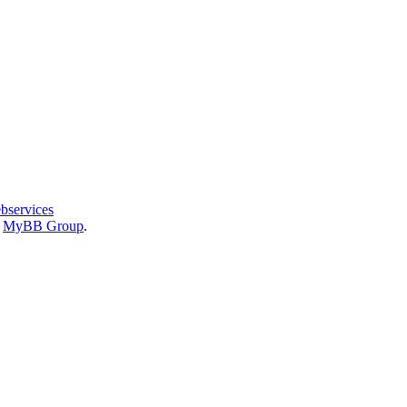
bservices
6
MyBB Group
.