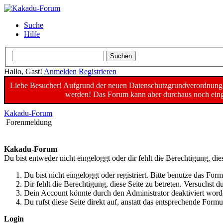
Suche
Hilfe
Hallo, Gast!
Anmelden
Registrieren
Liebe Besucher! Aufgrund der neuen Datenschutzgrundverordnung un
werden! Das Forum kann aber durchaus noch einge
Kakadu-Forum
Forenmeldung
Kakadu-Forum
Du bist entweder nicht eingeloggt oder dir fehlt die Berechtigung, die
Du bist nicht eingeloggt oder registriert. Bitte benutze das For
Dir fehlt die Berechtigung, diese Seite zu betreten. Versuchst
Dein Account könnte durch den Administrator deaktiviert worde
Du rufst diese Seite direkt auf, anstatt das entsprechende For
Login