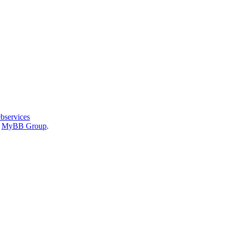
bservices
6
MyBB Group
.