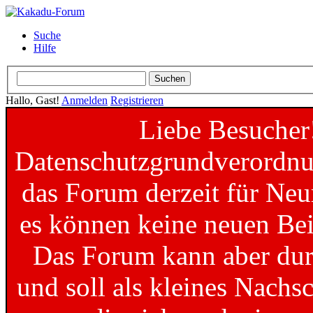
Suche
Hilfe
Hallo, Gast!
Anmelden
Registrieren
Liebe Besucher
Datenschutzgrundverordnun
das Forum derzeit für Neu
es können keine neuen Bei
Das Forum kann aber dur
und soll als kleines Nachs