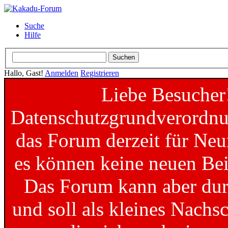
Suche
Hilfe
Hallo, Gast!
Anmelden
Registrieren
Liebe Besucher
Datenschutzgrundverordnun
das Forum derzeit für Neu
es können keine neuen Bei
Das Forum kann aber dur
und soll als kleines Nachs