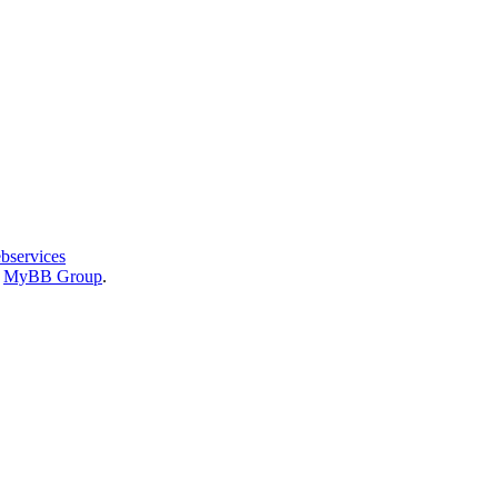
bservices
6
MyBB Group
.