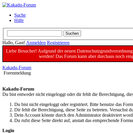
Suche
Hilfe
Hallo, Gast!
Anmelden
Registrieren
Liebe Besucher! Aufgrund der neuen Datenschutzgrundverordnung un
werden! Das Forum kann aber durchaus noch einge
Kakadu-Forum
Forenmeldung
Kakadu-Forum
Du bist entweder nicht eingeloggt oder dir fehlt die Berechtigung, die
Du bist nicht eingeloggt oder registriert. Bitte benutze das For
Dir fehlt die Berechtigung, diese Seite zu betreten. Versuchst
Dein Account könnte durch den Administrator deaktiviert worde
Du rufst diese Seite direkt auf, anstatt das entsprechende For
Login