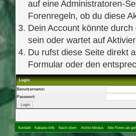
auf eine Administratoren-S
Forenregeln, ob du diese Ak
Dein Account könnte durch 
sein oder wartet auf Aktivie
Du rufst diese Seite direkt 
Formular oder den entspre
Login
Benutzername:
Passwort:
Kontakt
Kakadu-Info
Nach oben
Archiv-Modus
Alle Foren als g