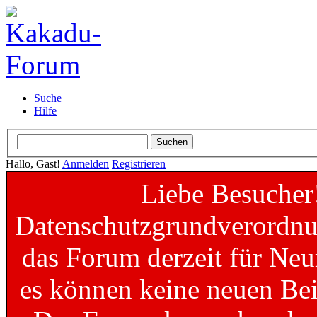
Suche
Hilfe
Hallo, Gast!
Anmelden
Registrieren
Liebe Besucher
Datenschutzgrundverordnun
das Forum derzeit für Neu
es können keine neuen Bei