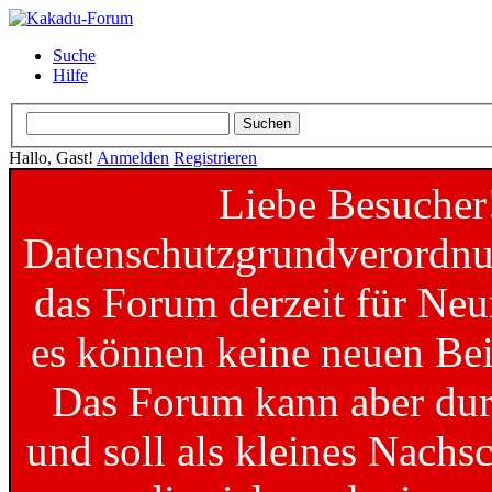
Suche
Hilfe
Hallo, Gast!
Anmelden
Registrieren
Liebe Besucher
Datenschutzgrundverordnun
das Forum derzeit für Neu
es können keine neuen Bei
Das Forum kann aber dur
und soll als kleines Nachs