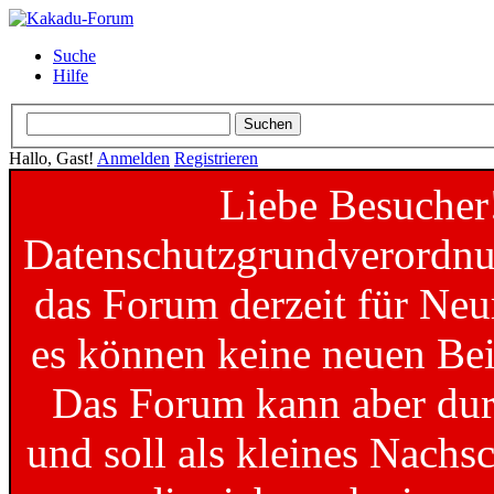
Suche
Hilfe
Hallo, Gast!
Anmelden
Registrieren
Liebe Besucher
Datenschutzgrundverordnun
das Forum derzeit für Neu
es können keine neuen Bei
Das Forum kann aber dur
und soll als kleines Nachs