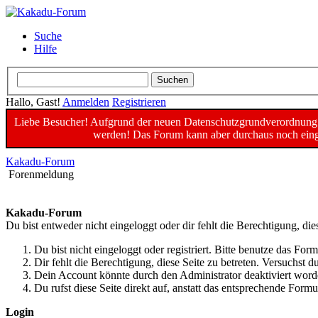
Suche
Hilfe
Hallo, Gast!
Anmelden
Registrieren
Liebe Besucher! Aufgrund der neuen Datenschutzgrundverordnung un
werden! Das Forum kann aber durchaus noch einge
Kakadu-Forum
Forenmeldung
Kakadu-Forum
Du bist entweder nicht eingeloggt oder dir fehlt die Berechtigung, die
Du bist nicht eingeloggt oder registriert. Bitte benutze das For
Dir fehlt die Berechtigung, diese Seite zu betreten. Versuchst
Dein Account könnte durch den Administrator deaktiviert worde
Du rufst diese Seite direkt auf, anstatt das entsprechende For
Login