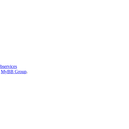
bservices
6
MyBB Group
.