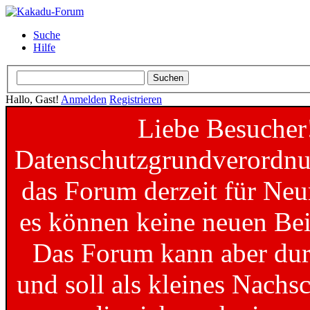
Suche
Hilfe
Hallo, Gast!
Anmelden
Registrieren
Liebe Besucher
Datenschutzgrundverordnun
das Forum derzeit für Neu
es können keine neuen Bei
Das Forum kann aber dur
und soll als kleines Nachs