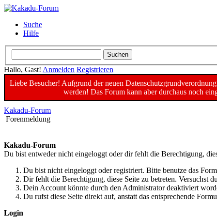
Suche
Hilfe
Hallo, Gast!
Anmelden
Registrieren
Liebe Besucher! Aufgrund der neuen Datenschutzgrundverordnung un
werden! Das Forum kann aber durchaus noch einge
Kakadu-Forum
Forenmeldung
Kakadu-Forum
Du bist entweder nicht eingeloggt oder dir fehlt die Berechtigung, die
Du bist nicht eingeloggt oder registriert. Bitte benutze das For
Dir fehlt die Berechtigung, diese Seite zu betreten. Versuchst
Dein Account könnte durch den Administrator deaktiviert worde
Du rufst diese Seite direkt auf, anstatt das entsprechende For
Login