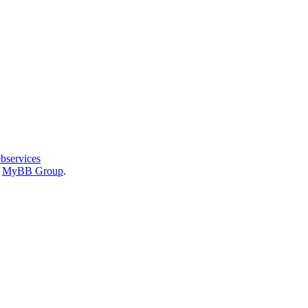
bservices
6
MyBB Group
.