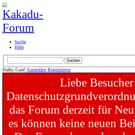
Suche
Hilfe
Hallo, Gast!
Anmelden
Registrieren
Liebe Besucher
Datenschutzgrundverordnun
das Forum derzeit für Neu
es können keine neuen Bei