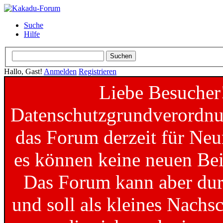
Suche
Hilfe
Hallo, Gast!
Anmelden
Registrieren
Liebe Besucher
Datenschutzgrundverordnun
das Forum derzeit für Neu
es können keine neuen Bei
Das Forum kann aber dur
und soll als kleines Nachs