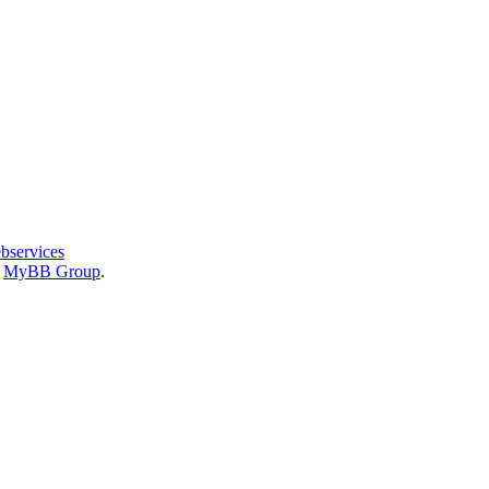
bservices
6
MyBB Group
.