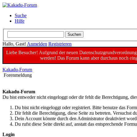
Suche
Hilfe
Hallo, Gast!
Anmelden
Registrieren
Liebe Besucher! Aufgrund der neuen Datenschutzgrundverordnung un
werden! Das Forum kann aber durchaus noch einge
Kakadu-Forum
Forenmeldung
Kakadu-Forum
Du bist entweder nicht eingeloggt oder dir fehlt die Berechtigung, die
Du bist nicht eingeloggt oder registriert. Bitte benutze das For
Dir fehlt die Berechtigung, diese Seite zu betreten. Versuchst
Dein Account könnte durch den Administrator deaktiviert worde
Du rufst diese Seite direkt auf, anstatt das entsprechende For
Login