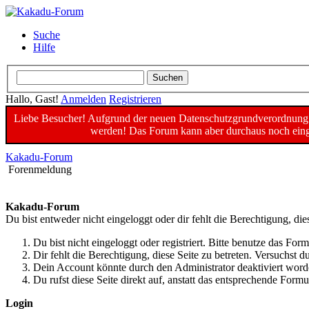
Suche
Hilfe
Hallo, Gast!
Anmelden
Registrieren
Liebe Besucher! Aufgrund der neuen Datenschutzgrundverordnung un
werden! Das Forum kann aber durchaus noch einge
Kakadu-Forum
Forenmeldung
Kakadu-Forum
Du bist entweder nicht eingeloggt oder dir fehlt die Berechtigung, die
Du bist nicht eingeloggt oder registriert. Bitte benutze das For
Dir fehlt die Berechtigung, diese Seite zu betreten. Versuchst
Dein Account könnte durch den Administrator deaktiviert worde
Du rufst diese Seite direkt auf, anstatt das entsprechende For
Login