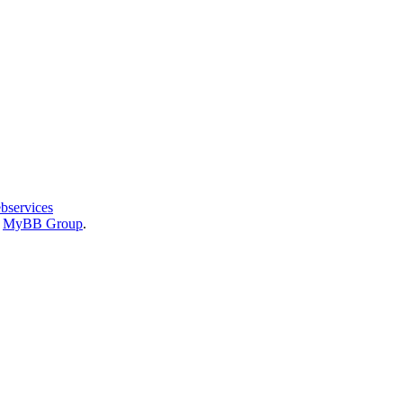
bservices
6
MyBB Group
.