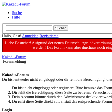
Suche
Hilfe
Hallo, Gast!
Anmelden
Registrieren
Liebe Besucher! Aufgrund der neuen Datenschutzgrundverordnung un
werden! Das Forum kann aber durchaus noch einge
Kakadu-Forum
Forenmeldung
Kakadu-Forum
Du bist entweder nicht eingeloggt oder dir fehlt die Berechtigung, die
Du bist nicht eingeloggt oder registriert. Bitte benutze das For
Dir fehlt die Berechtigung, diese Seite zu betreten. Versuchst
Dein Account könnte durch den Administrator deaktiviert worde
Du rufst diese Seite direkt auf, anstatt das entsprechende For
Login