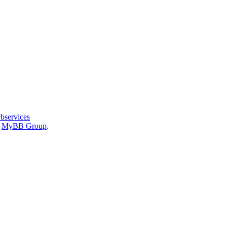
bservices
6
MyBB Group
.