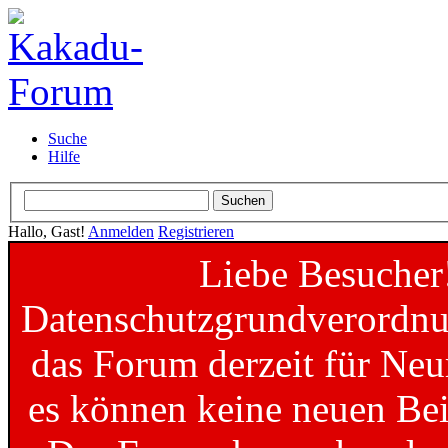
Suche
Hilfe
Hallo, Gast!
Anmelden
Registrieren
Liebe Besucher
Datenschutzgrundverordnun
das Forum derzeit für Neu
es können keine neuen Bei