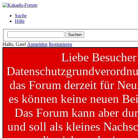
Suche
Hilfe
Hallo, Gast!
Anmelden
Registrieren
Liebe Besucher
Datenschutzgrundverordnun
das Forum derzeit für Neu
es können keine neuen Bei
Das Forum kann aber dur
und soll als kleines Nachs