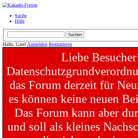
Suche
Hilfe
Hallo, Gast!
Anmelden
Registrieren
Liebe Besucher
Datenschutzgrundverordnun
das Forum derzeit für Neu
es können keine neuen Bei
Das Forum kann aber dur
und soll als kleines Nachs