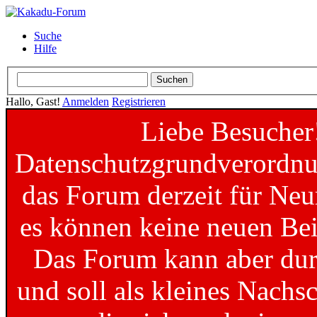
Suche
Hilfe
Hallo, Gast!
Anmelden
Registrieren
Liebe Besucher
Datenschutzgrundverordnun
das Forum derzeit für Neu
es können keine neuen Bei
Das Forum kann aber dur
und soll als kleines Nachs