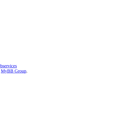
bservices
6
MyBB Group
.