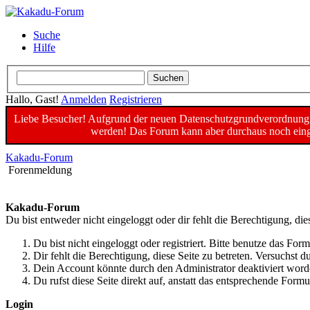
Suche
Hilfe
Hallo, Gast!
Anmelden
Registrieren
Liebe Besucher! Aufgrund der neuen Datenschutzgrundverordnung un
werden! Das Forum kann aber durchaus noch einge
Kakadu-Forum
Forenmeldung
Kakadu-Forum
Du bist entweder nicht eingeloggt oder dir fehlt die Berechtigung, die
Du bist nicht eingeloggt oder registriert. Bitte benutze das For
Dir fehlt die Berechtigung, diese Seite zu betreten. Versuchst
Dein Account könnte durch den Administrator deaktiviert worde
Du rufst diese Seite direkt auf, anstatt das entsprechende For
Login